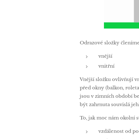
Odrazové složky členíme 
vnější
vnitřní
Vnější složku ovlivňují v
před okny (balkon, rolet
jsou v zimních období be
být zahrnuta souvislá jeh
To, jak moc nám okolní s
vzdálenost od po