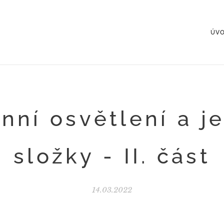
ÚV
nní osvětlení a j
složky - II. část
14.03.2022