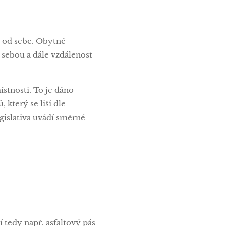
v od sebe. Obytné
sebou a dále vzdálenost
stnosti. To je dáno
 který se liší dle
egislativa uvádí směrné
ší tedy např. asfaltový pás