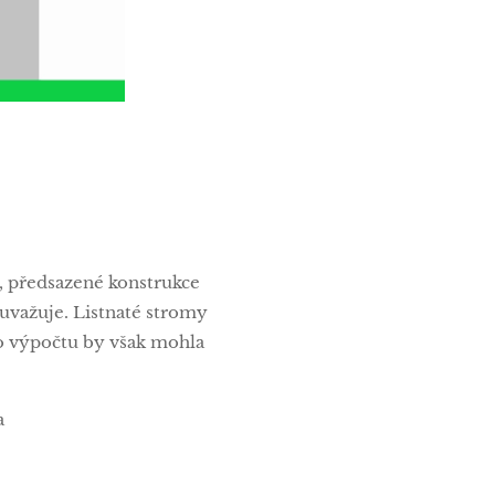
by, předsazené konstrukce
euvažuje. Listnaté stromy
 Do výpočtu by však mohla
a