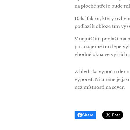
na ploché střeše bude mí
Další faktor, který ovliv
podlaží k obloze tím vyš
V nejnižším podlaží má n
posuzujeme tím lépe vyho
vhodné okna ve vyšších 
Z hlediska výpočtu denní
výpočet. Nicméně je jasn
než místnosti na sever.
Share