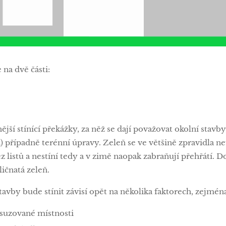
na dvě části:
nější stínící překážky, za něž se dají považovat okolní stav
a) případně terénní úpravy. Zeleň se ve většině zpravidla n
z listů a nestíní tedy a v zimě naopak zabraňují přehřátí.
ličnatá zeleň.
tavby bude stínit závisí opět na několika faktorech, zejmén
suzované místnosti