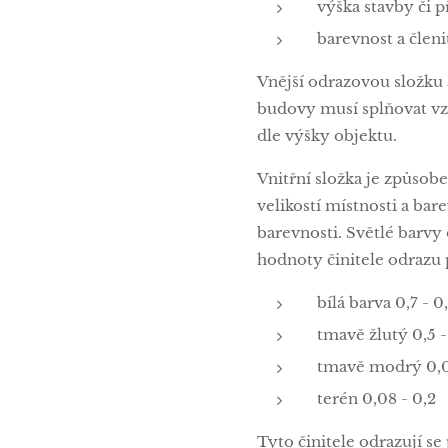
výška stavby či 
barevnost a členi
Vnější odrazovou složku
budovy musí splňovat vz
dle výšky objektu.
Vnitřní složka je způso
velikostí místnosti a bare
barevnosti. Světlé barvy 
hodnoty činitele odrazu 
bílá barva 0,7 - 0
tmavě žlutý 0,5 -
tmavě modrý 0,0
terén 0,08 - 0,2
Tyto činitele odrazují se 