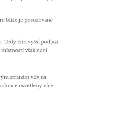
Čím blíže je posuzované
n. Tedy čím vyšší podlaží
 místností však není
vým stranám vliv na
 slunce osvětleny více