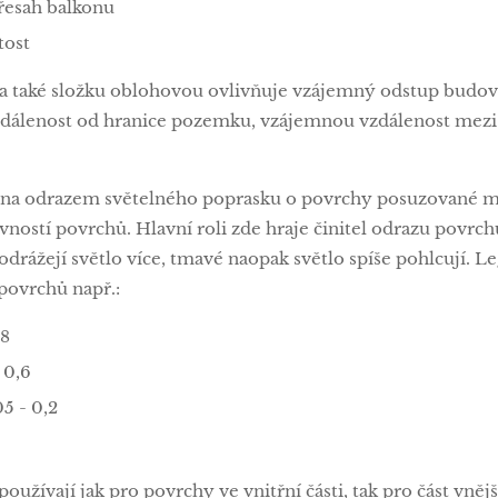
přesah balkonu
tost
 a také složku oblohovou ovlivňuje vzájemný odstup budo
dálenost od hranice pozemku, vzájemnou vzdálenost mezi 
bena odrazem světelného poprasku o povrchy posuzované mí
vností povrchů. Hlavní roli zde hraje činitel odrazu povrchů,
odrážejí světlo více, tmavé naopak světlo spíše pohlcují. L
povrchů např.:
,8
 0,6
5 - 0,2
používají jak pro povrchy ve vnitřní části, tak pro část vněj