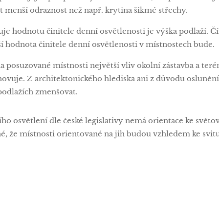
t menší odraznost než např. krytina šikmé střechy.
ňuje hodnotu činitele denní osvětlenosti je výška podlaží. 
ší hodnota činitele denní osvětlenosti v místnostech bude.
a posuzované místnosti největší vliv okolní zástavba a teré
vuje. Z architektonického hlediska ani z důvodu oslunění
podlažích zmenšovat.
ho osvětlení dle české legislativy nemá orientace ke světo
é, že místnosti orientované na jih budou vzhledem ke svitu